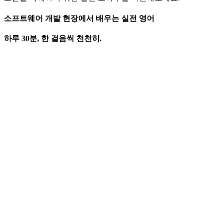
소프트웨어 개발 현장에서 배우는 실전 영어
하루 30분, 한 걸음씩 천천히.
IT 영어와 일반 영어의 다른 점
한국인에게 영어가 어려울 수밖에 없는 이유
프로그래밍에 필요한 특수문자 읽는 법
소프트웨어 필수 영단어 & 전문용어
camelCase, snake_case 등 네이밍 컨벤션