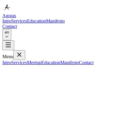
Agoras
Intro
Services
Education
Manifesto
Contact
en
Menu
Intro
Services
Meetup
Education
Manifesto
Contact